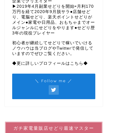
企業でクリエイター
▶︎2019年4月副業せどりを開始⇨月利170
万円を経て2020年9月脱サラ●店舗せど
り、電脳せどり、楽天ポイントせどりが
メイン●家電や日用品、おもちゃまでオー
ルジャンルにせどりをやります●せどり歴
3年の現役プレイヤー
初心者が継続してせどりで稼いでいける
ノウハウは当ブログやTwitterで発信して
いますのでぜひご覧ください。
◆更に詳しいプロフィールはこちら◆
＼ Follow me ／
ガチ家電量販店せどり最速マスター