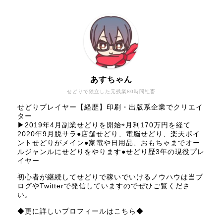
あすちゃん
せどりで独立した元残業80時間社畜
せどりプレイヤー【経歴】印刷・出版系企業でクリエイ
ター
▶︎2019年4月副業せどりを開始⇨月利170万円を経て
2020年9月脱サラ●店舗せどり、電脳せどり、楽天ポイ
ントせどりがメイン●家電や日用品、おもちゃまでオー
ルジャンルにせどりをやります●せどり歴3年の現役プレ
イヤー
初心者が継続してせどりで稼いでいけるノウハウは当ブ
ログやTwitterで発信していますのでぜひご覧くださ
い。
◆更に詳しいプロフィールはこちら◆