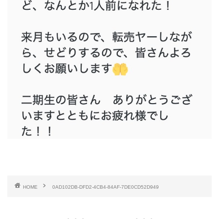
HOME
0AD102DB-DFD2-4CB4-84AF-7DE0CD52D949