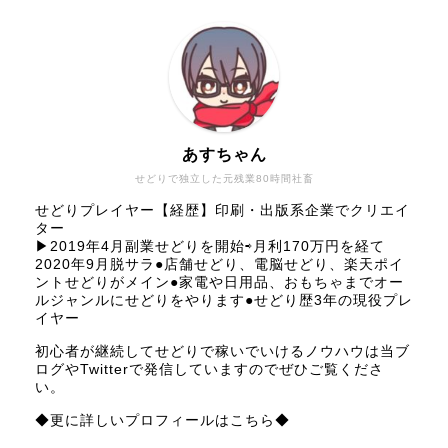
あすちゃん
せどりで独立した元残業80時間社畜
せどりプレイヤー【経歴】印刷・出版系企業でクリエイ
ター
▶︎2019年4月副業せどりを開始⇨月利170万円を経て
2020年9月脱サラ●店舗せどり、電脳せどり、楽天ポイ
ントせどりがメイン●家電や日用品、おもちゃまでオー
ルジャンルにせどりをやります●せどり歴3年の現役プレ
イヤー
初心者が継続してせどりで稼いでいけるノウハウは当ブ
ログやTwitterで発信していますのでぜひご覧くださ
い。
◆更に詳しいプロフィールはこちら◆