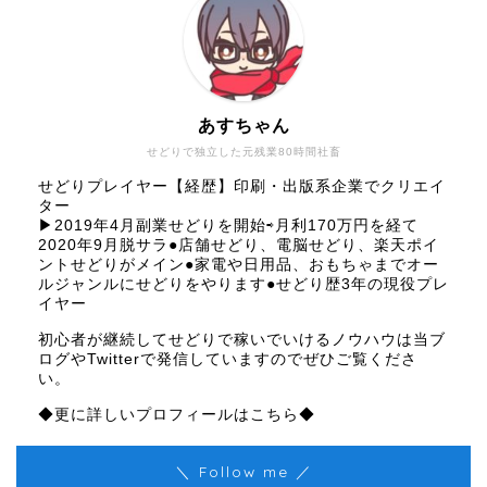
あすちゃん
せどりで独立した元残業80時間社畜
せどりプレイヤー【経歴】印刷・出版系企業でクリエイ
ター
▶︎2019年4月副業せどりを開始⇨月利170万円を経て
2020年9月脱サラ●店舗せどり、電脳せどり、楽天ポイ
ントせどりがメイン●家電や日用品、おもちゃまでオー
ルジャンルにせどりをやります●せどり歴3年の現役プレ
イヤー
初心者が継続してせどりで稼いでいけるノウハウは当ブ
ログやTwitterで発信していますのでぜひご覧くださ
い。
◆更に詳しいプロフィールはこちら◆
＼ Follow me ／