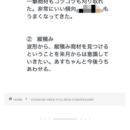
HOME
5CD46CB0-5BEB-47C1-B839-276B45EA2689