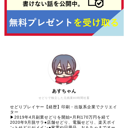
あすちゃん
せどりで独立した元残業80時間社畜
せどりプレイヤー【経歴】印刷・出版系企業でクリエイ
ター
▶︎2019年4月副業せどりを開始⇨月利170万円を経て
2020年9月脱サラ●店舗せどり、電脳せどり、楽天ポイ
ントせどりがメイン●家電や日用品、おもちゃまでオー