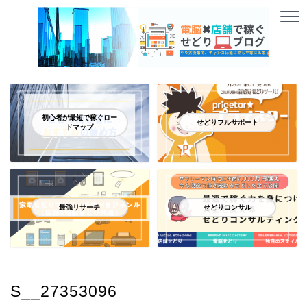
初心者が最短で稼ぐロー
せどりフルサポート
ドマップ
最強リサーチ
せどりコンサル
S__27353096