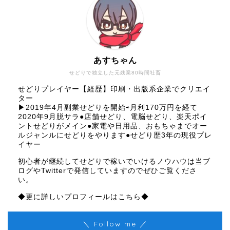
あすちゃん
せどりで独立した元残業80時間社畜
せどりプレイヤー【経歴】印刷・出版系企業でクリエイ
ター
▶︎2019年4月副業せどりを開始⇨月利170万円を経て
2020年9月脱サラ●店舗せどり、電脳せどり、楽天ポイ
ントせどりがメイン●家電や日用品、おもちゃまでオー
ルジャンルにせどりをやります●せどり歴3年の現役プレ
イヤー
初心者が継続してせどりで稼いでいけるノウハウは当ブ
ログやTwitterで発信していますのでぜひご覧くださ
い。
◆更に詳しいプロフィールはこちら◆
＼ Follow me ／