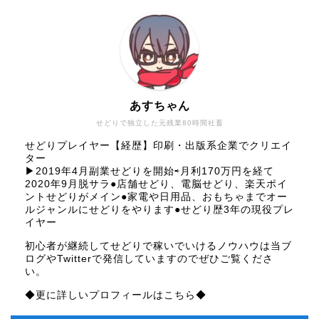
あすちゃん
せどりで独立した元残業80時間社畜
せどりプレイヤー【経歴】印刷・出版系企業でクリエイ
ター
▶︎2019年4月副業せどりを開始⇨月利170万円を経て
2020年9月脱サラ●店舗せどり、電脳せどり、楽天ポイ
ントせどりがメイン●家電や日用品、おもちゃまでオー
ルジャンルにせどりをやります●せどり歴3年の現役プレ
イヤー
初心者が継続してせどりで稼いでいけるノウハウは当ブ
ログやTwitterで発信していますのでぜひご覧くださ
い。
◆更に詳しいプロフィールはこちら◆